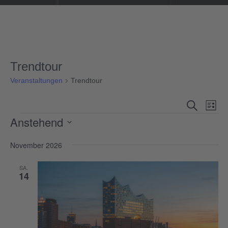
Trendtour
Veranstaltungen
Trendtour
Veranst
Ver
Suche
Liste
Ans
Suche
Veranstaltungen
Anstehend
Nav
und
Datum
November 2026
Ansicht
wählen.
Navigat
SA.
14