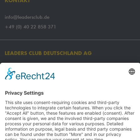
KONTAKT
info@leadersclub.de
+49 (0) 40 22 858 371
LEADERS CLUB DEUTSCHLAND AG
Koordinationsbüro:
Oberer Pustenberg 24
45239 Essen
Firmensitz:
Am Sandtorkai 29
20457 Hamburg