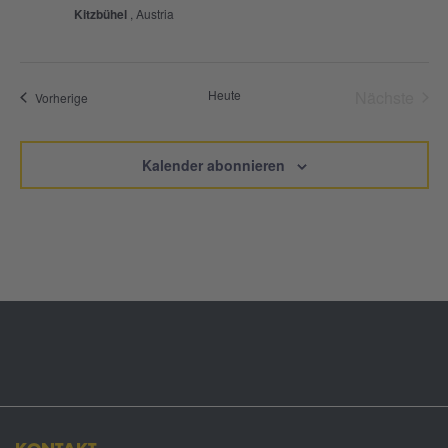
Kitzbühel
, Austria
Heute
Nächste
Veranstaltungen
Vorherige
Veransta
Kalender abonnieren