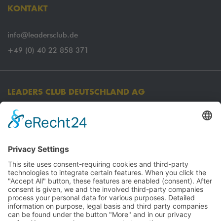
KONTAKT
info@leadersclub.de
+49 (0) 40 22 858 371
LEADERS CLUB DEUTSCHLAND AG
Koordinationsbüro:
Oberer Pustenberg 24
45239 Essen
Firmensitz:
Am Sandtorkai 29
20457 Hamburg