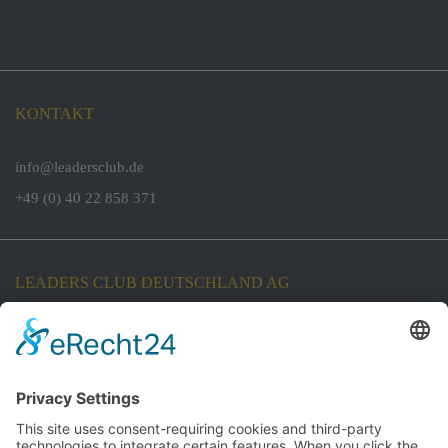
KONTAKT
info@leadersclub.de
+49 (0) 40 22 858 371
LEADERS CLUB DEUTSCHLAND AG
Koordinationsbüro:
Oberer Pustenberg 24
45239 Essen
Firmensitz:
Am Sandtorkai 29