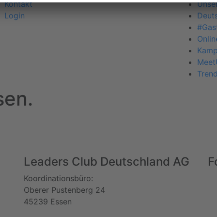
Kontakt
Unse
Login
Deuts
#Gast
Onli
Kamp
Meet
Tren
sen.
Leaders Club Deutschland AG
F
Koordinationsbüro:
Oberer Pustenberg 24
45239 Essen