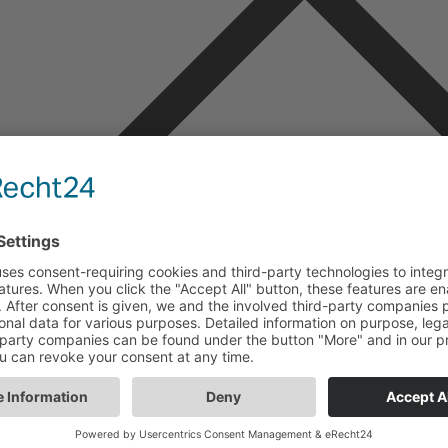
Leaders Club erleben
Unser
Mitglieder kennenlernen
Leade
Veranstaltungskalender
Lead
News & Stories
Lead
Marktplatz
MUTM