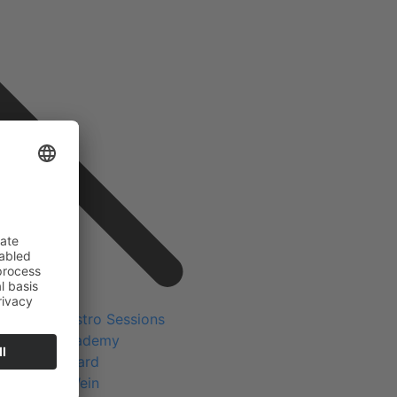
e Projekte
rs Club Gastro Sessions
ers Club Academy
ers Club Award
ACHA! – Wein