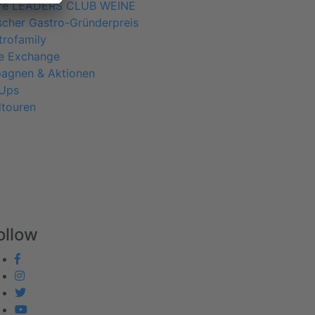
re LEADERS CLUB WEINE
cher Gastro-Gründerpreis
rofamily
ne Exchange
agnen & Aktionen
Ups
dtouren
ollow