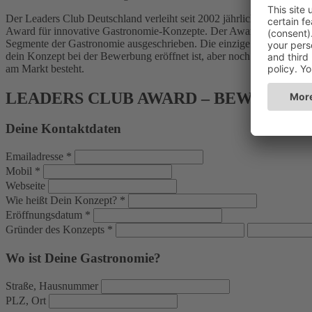
Der Leaders Club Deutschland verleiht seit 2002 jährlich den Leader
Award für innovative Gastronomie-Konzepte. Der Award ist für alle
Segmente der Gastronomie ausgeschrieben. Die einzige Bedingung ist
dein Konzept bei der Bewerbung eröffnet ist, aber noch keine zwei J
am Markt besteht.
LEADERS CLUB AWARD – BEWERBU
Deine Kontaktdaten
Emailadresse *
Mobil *
Webseite
Wie heißt Dein Konzept? *
Eröffnungsdatum *
Gründer des Konzepts *
Wo ist Deine Gastronomie?
Straße, Hausnummer
PLZ, Ort