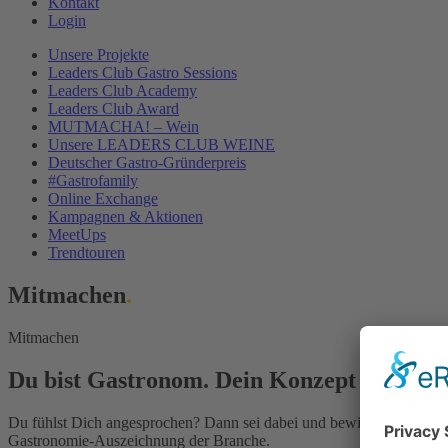
Kontakt
Login
Unsere Projekte
Leaders Club Gastro Sessions
Leaders Club Academy
Leaders Club Award
MUTMACHA! – Wein
Unsere LEADERS CLUB WEINE
Deutscher Gastro-Gründerpreis
#Gastrofamily
Online Exchange
Kampagnen & Aktionen
MeetUps
Trendtouren
Mitmachen
.
Mitmachen
Du bist Gastronom. Dein Konzept ist innov
Du fühlst Dich angesprochen? Dann sei dabei und bewirb Dich um d
Gastronomie-Auszeichnung der Branche.