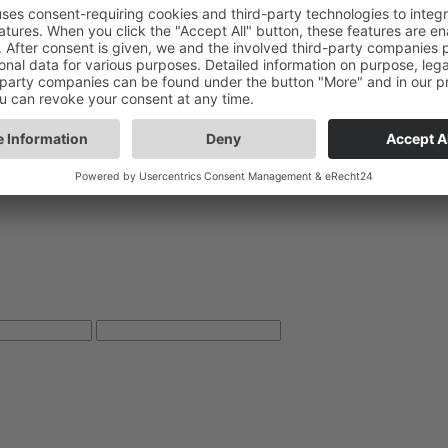
s Club
, dass
ahre
NG
Erforderliche Felder sind mit * markiert