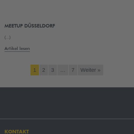
MEETUP DÜSSELDORF
(...)
Artikel lesen
1
2
3
…
7
Weiter »
KONTAKT