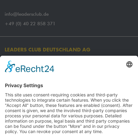
info@leadersclub.de
+49 (0) 40 22 858 371
LEADERS CLUB DEUTSCHLAND AG
Koordinationsbüro:
Oberer Pustenberg 24
45239 Essen
Firmensitz:
Am Sandtorkai 29
20457 Hamburg
FOLLOW