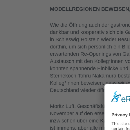
MODELLREGIONEN BEWEISEN,
Wie die Öffnung auch der gastron
dankbar und kooperativ sich die Gä
in Schleswig-Holstein wieder Besu
dorthin, um sich persönlich ein B
erwartenden Re-Openings von Gast
Austausch mit den Kolleg*innen vo
konnten spannende Einblicke und 
Sternekoch Tohru Nakamura bestätig
Kolleg*innen beweisen, dass wir e
Deutschland wieder öffnen darf. Ic
Moritz Luft, Geschäftsführer Sylt 
November auf den ersehnten Re-Sta
inzwischen über eine Kapazität vo
ist immens, aber alle machen toll m