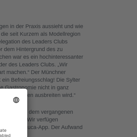
en in der Praxis aussieht und wie
 die seit Kurzem als Modellregion
elegation des Leaders Clubs
or dem Hintergrund des zu
hen war es ein hochinteressanter
nder des Leaders Clubs. „Wir
tart machen.“ Der Münchner
 ein Befreiungsschlag! Die Sylter
ie Gastronomie nicht in ganz
s in den Süden ausbreiten wird.“
n bereits seit dem vergangenen
ellen Test. Wir verfügen
ung mit der Luca-App. Der Aufwand