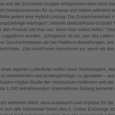
ria und der Enchilada-Gruppe entsprechen dem nicht n
ch Restaurantessen für zu Hause und haben während d
empfehle jedem eine Hybrid-Lösung: Die Zusammenarbeit m
kungsbeiträge erbringen“, betonte Beets&Roots-Gründer
 das Produkt hat man nur, wenn man selbst liefert.“ D
gistikern werden. „Erfolgreich ist nur, wer das Liefern
er Durchschnittsbon als bei Plattform-Bestellungen, wie
berichtete: „Die Kund*innen honorieren es, wenn wir das
iner eigenen Lieferflotte helfen neue Technologien. Aller
zu vereinfachen und kostengünstiger zu gestalten – auc
Gastro-Digital-Studie der Hochschule Heilbronn und der 
als 1.000 teilnehmenden Unternehmen bislang keinerlei d
uch weiterhin dafür, dass Austausch und Impulse für die
 sich alle Teilnehmer*innen des 3. Online Exchange sic