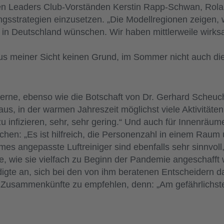
den Leaders Club-Vorständen Kerstin Rapp-Schwan, Rol
ngsstrategien einzusetzen. „Die Modellregionen zeigen, w
l in Deutschland wünschen. Wir haben mittlerweile wir
aus meiner Sicht keinen Grund, im Sommer nicht auch di
erne, ebenso wie die Botschaft von Dr. Gerhard Scheuc
aus, in der warmen Jahreszeit möglichst viele Aktivitäte
zu infizieren, sehr, sehr gering.“ Und auch für Innenräu
chen: „Es ist hilfreich, die Personenzahl in einem Raum
s angepasste Luftreiniger sind ebenfalls sehr sinnvol
, wie sie vielfach zu Beginn der Pandemie angeschafft
digte an, sich bei den von ihm beratenen Entscheidern d
 Zusammenkünfte zu empfehlen, denn: „Am gefährlichste