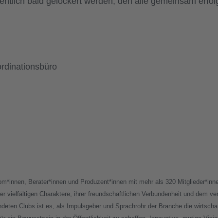
ntlich bald gelockert werden, den alle gemeinsam erfolg
rdinationsbüro
om*innen, Berater*innen und Produzent*innen mit mehr als 320 Mitglieder*in
 vielfältigen Charaktere, ihrer freundschaftlichen Verbundenheit und dem v
eten Clubs ist es, als Impulsgeber und Sprachrohr der Branche die wirtschaf