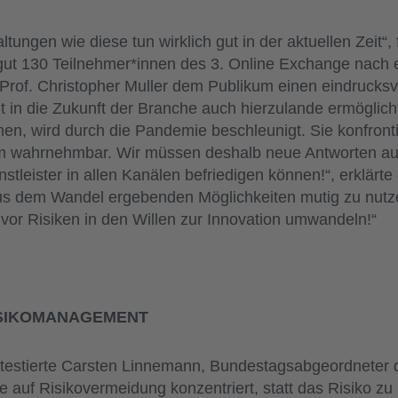
altungen wie diese tun wirklich gut in der aktuellen Zeit“
 gut 130 Teilnehmer*innen des 3. Online Exchange nach 
rof. Christopher Muller dem Publikum einen eindrucksvo
in die Zukunft der Branche auch hierzulande ermöglicht.
nen, wird durch die Pandemie beschleunigt. Sie konfronti
 wahrnehmbar. Wir müssen deshalb neue Antworten auf d
stleister in allen Kanälen befriedigen können!“, erklärt
aus dem Wandel ergebenden Möglichkeiten mutig zu nutze
or Risiken in den Willen zur Innovation umwandeln!“
ISIKOMANAGEMENT
attestierte Carsten Linnemann, Bundestagsabgeordneter
nge auf Risikovermeidung konzentriert, statt das Risiko 