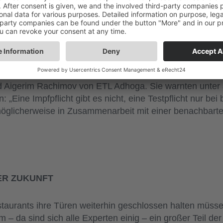
 Teil einer möglichen Öffnungsstrategie sein – damit sie
ung stehen, haben die drei prominenten Köche The Doc 
n gegründet: Mit ihrer Gastro Selbsttest GmbH, die T
ässen und Wucherpreisen vorbeugen. Was es bei anhalte
 und Arbeitsrecht, sondern auch bei dem Testen und Impfe
d Aigerim Rachimov von ETL Adhoga. Sie warnten unter
„Eine Impfpflicht gibt es nicht, eine Testpflicht nur be
möglicherweise in Zusammenarbeit mit einer benachbart
DER ZUKUNFT
taurants ihre Türen weiterhin geschlossen halten müssen,
– da sind sich alle Experten einig – ein großer Teil de