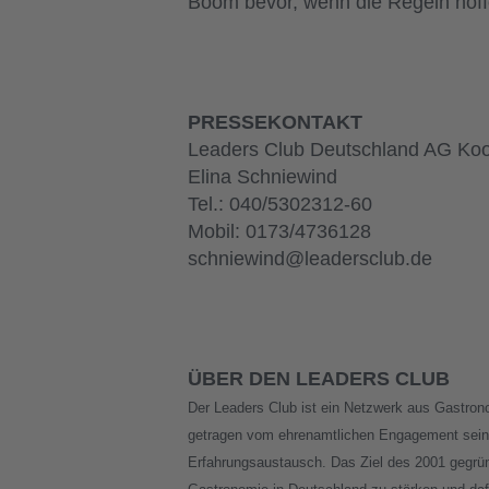
Boom bevor, wenn die Regeln hoffe
PRESSEKONTAKT
Leaders Club Deutschland AG Koo
Elina Schniewind
Tel.: 040/5302312-60
Mobil: 0173/4736128
schniewind@leadersclub.de
ÜBER DEN LEADERS CLUB
Der Leaders Club ist ein Netzwerk aus Gastron
getragen vom ehrenamtlichen Engagement seiner
Erfahrungsaustausch. Das Ziel des 2001 gegründ