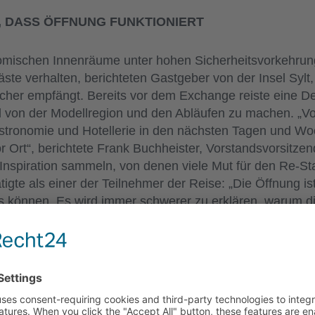
 DASS ÖFFNUNG FUNKTIONIERT
omischen Innenräume unter hohen Sicherheitsvorkehrung
ste verhalten, berichteten Gastgeber von der Insel Sylt,
cher empfängt. Bereits vor dem Exchange reiste eine D
ild von der Modellregion und den Abläufen zu machen. „V
ronomie und Hotellerie in den nächsten Tagen und Woc
r Ort“, berichtete Frank Buchheister, Vorstandsvorsitze
Inspiration sammeln, von denen viele Mut für den Re-S
te als einer der Teilnehmer der Reise: „Die Öffnung ist
s können. Es wird immer schwerer zu erklären, warum d
h hoffe, dass sich der positive Spirit aus dem Norden bi
Marketing, erläuterte beim Exchange, wie sich die Regio
rt vorbereitet hat. „Jeder Gast braucht einen tagesaktu
n 40.000 Tests am Tag, sichern die Kontaktnachverfolg
it!“