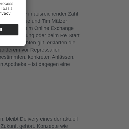
 der Branche in ausreichender Zahl
Ngo, Tim Raue und Tim Mälzer
he Doc Ngo beim Online Exchange
nder Schließung oder beim Re-Start
n zu beachten gilt, erklärten die
 anderem vor Repressalien
i bestimmten, konkreten Anlässen.
en Apotheke – ist dagegen eine
 bleibt Delivery eines der aktuell
r Zukunft gehört. Konzepte wie