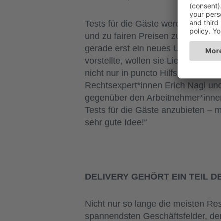
Tests für die Gäste werden fraglos
und zu fairen Preisen zur Verfüg
gerade erst ein neues Unternehme
vorstellte, wollen sie Lieferengp
nicht nur in puncto Hilfszahlungen
Rechtsexpert*innen Erich Nagl un
gegenüber den Arbeitnehmer*innen: 
Tests für die Gäste anzubieten – 
sehr gute Idee!“
DELIVERY GEHÖRT EIN TEIL 
Nicht nur so lange die meisten Res
spannendsten Geschäftsfelder, dem 